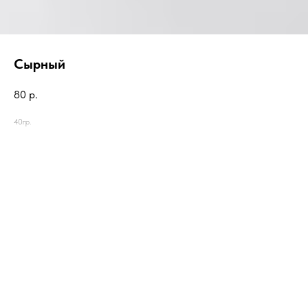
Сырный
80
р.
40гр.