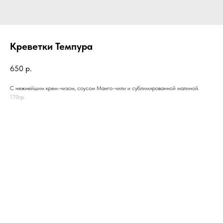
Креветки Темпура
650
р.
С нежнейшим крем-чизом, соусом Манго-чили и сублимированной малиной.
170гр.